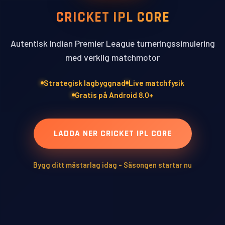
CRICKET IPL CORE
Autentisk Indian Premier League turneringssimulering
med verklig matchmotor
Strategisk lagbyggnad
Live matchfysik
Gratis på Android 8.0+
LADDA NER CRICKET IPL CORE
Bygg ditt mästarlag idag - Säsongen startar nu